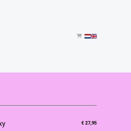
xy
€ 27,95