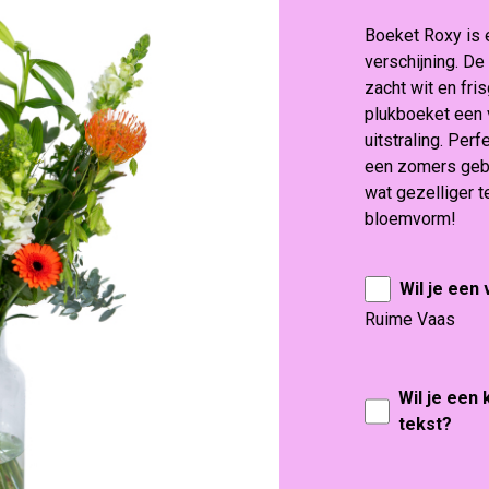
Boeket Roxy is 
verschijning. De
zacht wit en fris
plukboeket een 
uitstraling. Perfe
een zomers geba
wat gezelliger 
bloemvorm!
Wil je een
Ruime Vaas
Wil je een
tekst?