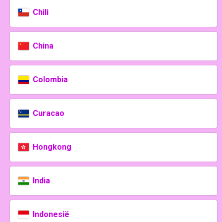
Chili
China
Colombia
Curacao
Hongkong
India
Indonesië