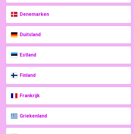
Denemarken
Duitsland
Estland
Finland
Frankrijk
Griekenland