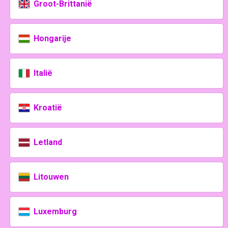
Groot-Brittanië
Hongarije
Italië
Kroatië
Letland
Litouwen
Luxemburg