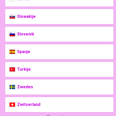
Slowakije
Slovenië
Spanje
Turkije
Zweden
Zwitserland