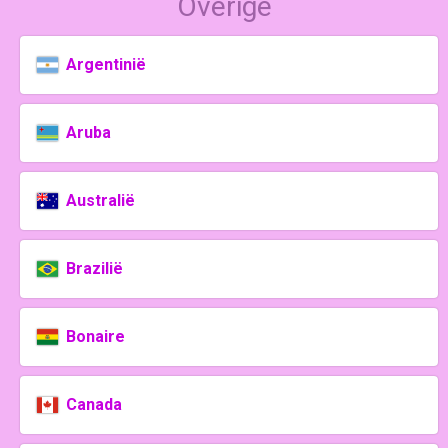
Overige
Argentinië
Aruba
Australië
Brazilië
Bonaire
Canada